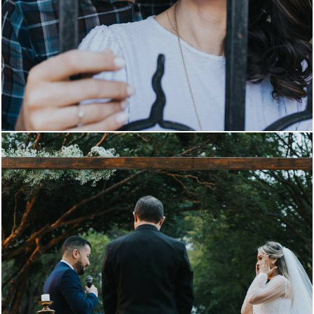
1677
0
2200
0